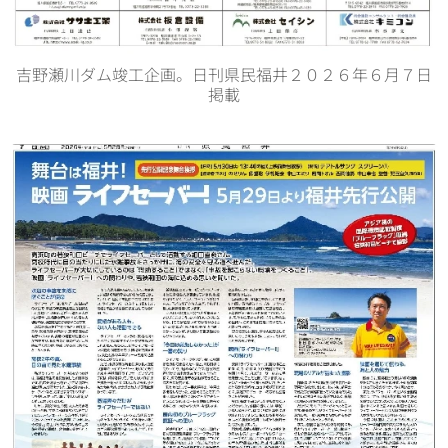
吉野瀬川ダム竣工企画。日刊県民福井２０２６年６月７日
掲載