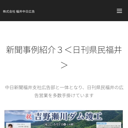
株式会社 福井中日広告
新聞事例紹介３＜日刊県民福井
＞
中日新聞福井支社広告部と一体となり、日刊県民福井の広
告営業を多数手掛けています